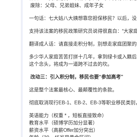
废除：父母、兄弟姐妹、成年子女
一句话：七大姑八大姨想靠您担保移民？以后，没
支持该法案的移民政策研究员说得很直白：“大家
翻译成人话：请直接走积分制，别想走家庭团聚的
多少华人家庭苦苦打拼十几年，拿到绿卡或入籍后
这个念头，将成为一道跨不过去的坎。
改动三：引入积分制，移民也要“参加高考”
这是整个法案最核心、最颠覆性的条款。
彻底取消现行EB-1、EB-2、EB-3等职业移民
英语能力（权重 * ，短板直接致命）
教育水平（硕博学历加分显著）
薪资水平（高薪Offer加分突出）