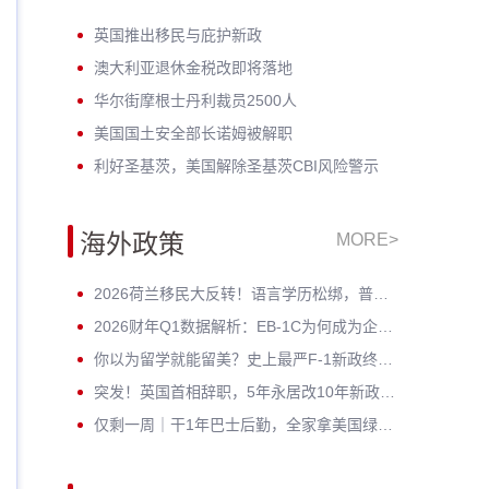
英国推出移民与庇护新政
澳大利亚退休金税改即将落地
华尔街摩根士丹利裁员2500人
美国国土安全部长诺姆被解职
利好圣基茨，美国解除圣基茨CBI风险警示
海外政策
MORE>
2026荷兰移民大反转！语言学历松绑，普通人窗口期已至
2026财年Q1数据解析：EB-1C为何成为企业家与高管的绿卡 * ？
你以为留学就能留美？史上最严F-1新政终审通过！D/S正式终结
突发！英国首相辞职，5年永居改10年新政按下暂停键——黄金窗口期已开启
仅剩一周｜干1年巴士后勤，全家拿美国绿卡？老牌车企6月30日封档