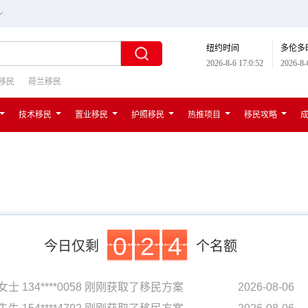
∟
纽约时间
多伦多
2026-8-6 17:0:53
2026-8-
移民
荷兰移民
技术移民
置业移民
护照移民
热推项目
移民攻略
0
2
4
今日仅剩
个名额
先生 154****4792 刚刚获取了移民方案
2026-08-06