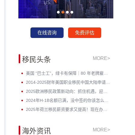
在线咨询
免费评估
移民头条
MORE>
美国 “巴士工”，绿卡有保障｜80 年老牌雇主担保，全家绿卡一步到位
2014-2025财年美国职业移民中国大陆申请数据深度分析：走势与未来展望
2025欧洲移民政策新动向：抓住机遇，迎接未来挑战！
2024年H-1B名额已满，没中签的你该怎么办？揭开留美家庭的伤疤！
2025年荷兰移民薪资要求又提高！现在办理一年能省3w多人民币！
海外资讯
MORE>