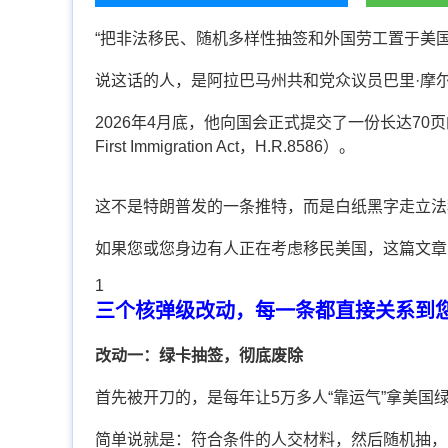
“把非法移民、随机多样性抽签和外国劳工置于美
说这话的人，是阿拉巴马州共和党众议员巴里·摩
2026年4月底，他向国会正式提交了一份长达70页
First Immigration Act，H.R.8586）。
这不是特朗普发的一条推特，而是白纸黑字走立法
如果您或您身边有人正在考虑移民美国，这篇文章
1
三个核弹级改动，每一条都直接关系到
改动一：绿卡抽签，彻底废除
首先被开刀的，是每年让5万多人“靠运气”拿美国绿卡
简单说就是：符合条件的人交材料，然后随机抽，