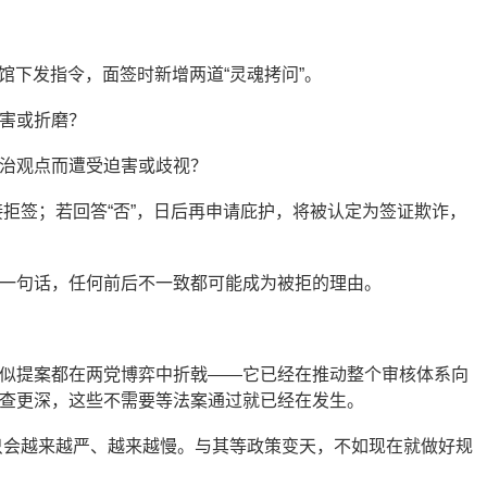
领馆下发指令，面签时新增两道“灵魂拷问”。
害或折磨？
治观点而遭受迫害或歧视？
直接拒签；若回答“否”，日后再申请庇护，将被认定为签证欺诈，
一句话，任何前后不一致都可能成为被拒的理由。
似提案都在两党博弈中折戟——它已经在推动整个审核体系向
查更深，这些不需要等法案通过就已经在发生。
核只会越来越严、越来越慢。与其等政策变天，不如现在就做好规