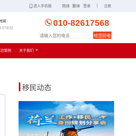
|
简体
繁体
进入手机版
登录
注册
010-82617568
时间
6 17:0:53
给您回电
扫一扫
进入手机版
成功案例
关于我们
移民动态