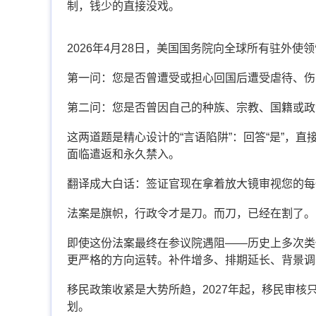
制，钱少的直接没戏。
2026年4月28日，美国国务院向全球所有驻外使
第一问：您是否曾遭受或担心回国后遭受虐待、伤
第二问：您是否曾因自己的种族、宗教、国籍或政
这两道题是精心设计的“言语陷阱”：回答“是”，
面临遣返和永久禁入。
翻译成大白话：签证官现在拿着放大镜审视您的每
法案是旗帜，行政令才是刀。而刀，已经在割了。
即使这份法案最终在参议院遇阻——历史上多次类
更严格的方向运转。补件增多、排期延长、背景调
移民政策收紧是大势所趋，2027年起，移民审
划。