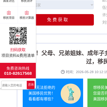
伍
国家对比
移民测评
许
刘
移民项目
移民计算器
免费获取
姚
张
李
赵
扫码获取
炸了！父母、兄弟姐妹、成年子女
伍
项目资料&费用清单
许
过，移
刘
免费咨询热线
时间：2026-05-28 10:1
010-82617568
姚
张
咨询
让人无法拒绝的
想移民
李
美国移民优势！
您是否
看看都有哪些？
美国移