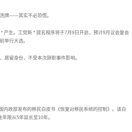
洗牌——其实不必恐慌。
 产生。工党新 * 提名程序将于7月9日开启，预计9月议会复会
前举行大选。
、居留身份，不受本次辞职事件影响。
英国内政部发布的移民白皮书《恢复对移民系统的控制》。该白
住年限从5年延长至10年。