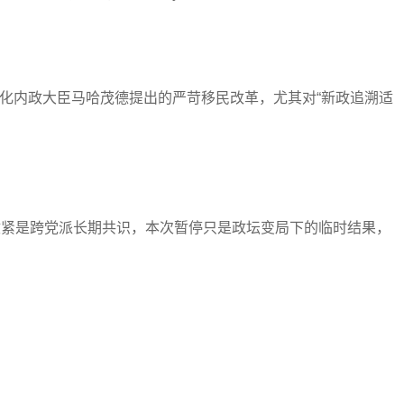
化内政大臣马哈茂德提出的严苛移民改革，尤其对“新政追溯适
民收紧是跨党派长期共识，本次暂停只是政坛变局下的临时结果，