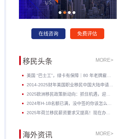
在线咨询
免费评估
移民头条
MORE>
美国 “巴士工”，绿卡有保障｜80 年老牌雇主担保，全家绿卡一步到位
2014-2025财年美国职业移民中国大陆申请数据深度分析：走势与未来展望
2025欧洲移民政策新动向：抓住机遇，迎接未来挑战！
2024年H-1B名额已满，没中签的你该怎么办？揭开留美家庭的伤疤！
2025年荷兰移民薪资要求又提高！现在办理一年能省3w多人民币！
海外资讯
MORE>