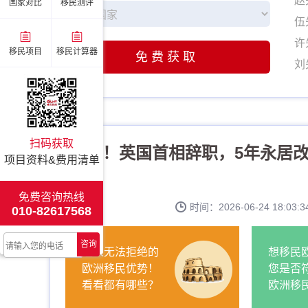
国家对比
移民测评
伍
许
移民项目
移民计算器
免费获取
刘
姚
张
李
赵
扫码获取
突发！英国首相辞职，5年永居改
项目资料&费用清单
伍
许
免费咨询热线
刘
时间：2026-06-24 18:0
010-82617568
姚
咨询
张
让人无法拒绝的
想移民
欧洲移民优势！
您是否
看看都有哪些？
欧洲移