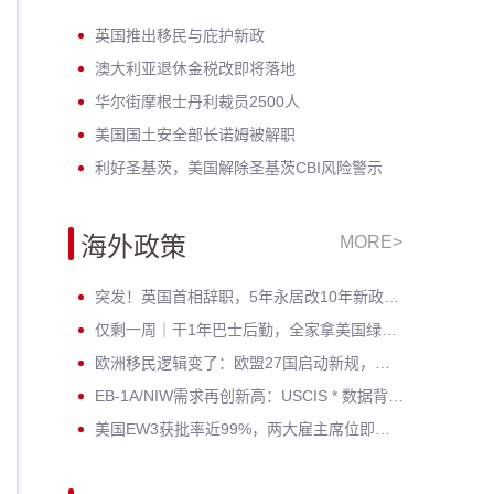
英国推出移民与庇护新政
澳大利亚退休金税改即将落地
华尔街摩根士丹利裁员2500人
美国国土安全部长诺姆被解职
利好圣基茨，美国解除圣基茨CBI风险警示
海外政策
MORE>
突发！英国首相辞职，5年永居改10年新政按下暂停键——黄金窗口期已开启
仅剩一周｜干1年巴士后勤，全家拿美国绿卡？老牌车企6月30日封档
欧洲移民逻辑变了：欧盟27国启动新规，哪些人受影响？
EB-1A/NIW需求再创新高：USCIS * 数据背后，为何越来越多人选择提前规划？
美国EW3获批率近99%，两大雇主席位即将告急！