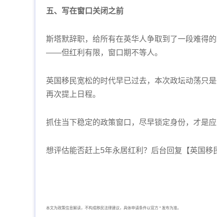
五、写在窗口关闭之前
斯塔默辞职，给所有在英华人争取到了一段难得的
——但红利有限，窗口期不等人。
英国移民宽松的时代早已过去，本次政坛动荡只是
再次提上日程。
抓住当下稳定的政策窗口，尽早锁定身份，才是应对
想评估能否赶上5年永居红利？后台回复【英国移
本文为政策信息解读，不构成移民法律建议，具体申请条件以官方 * 发布为准。