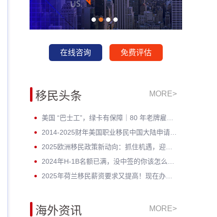
在线咨询
免费评估
移民头条
MORE>
美国 “巴士工”，绿卡有保障｜80 年老牌雇主担保，全家绿卡一步到位
2014-2025财年美国职业移民中国大陆申请数据深度分析：走势与未来展望
2025欧洲移民政策新动向：抓住机遇，迎接未来挑战！
2024年H-1B名额已满，没中签的你该怎么办？揭开留美家庭的伤疤！
2025年荷兰移民薪资要求又提高！现在办理一年能省3w多人民币！
海外资讯
MORE>