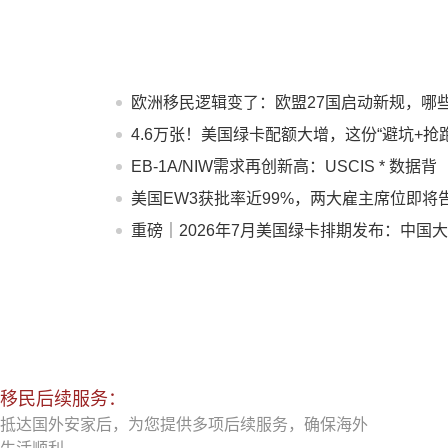
欧洲移民逻辑变了：欧盟27国启动新规，哪
人受影响？
4.6万张！美国绿卡配额大增，这份“避坑+抢跑
指南请收好
EB-1A/NIW需求再创新高：USCIS * 数据背
后，为何越来越多人选择提前规划？
美国EW3获批率近99%，两大雇主席位即将
急！
重磅｜2026年7月美国绿卡排期发布：中国
陆多类别大跨步推进！
移民后续服务：
抵达国外安家后，为您提供多项后续服务，确保海外