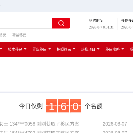
∟
纽约时间
多伦多
2026-8-7 0:31:32
2026-8-
移民
荷兰移民
技术移民
置业移民
护照移民
热推项目
移民攻略
1
6
0
今日仅剩
个名额
女士 134****0058 刚刚获取了移民方案
2026-08-07