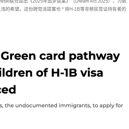
kowski联合提出《2025年追梦提案》（Dream Act 2025），为数
久违的希望。这份跨党派提案也 * 将H-1B等非移民签证持有者的