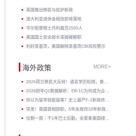
英国推出移民与庇护新政
澳大利亚退休金税改即将落地
华尔街摩根士丹利裁员2500人
美国国土安全部长诺姆被解职
利好圣基茨，美国解除圣基茨CBI风险警示
海外政策
MORE>
2026荷兰移民大反转！语言学历松绑，普通人窗口期已至
2026财年Q1数据解析：EB-1C为何成为企业家与高管的绿卡 * ？
你以为留学就能留美？史上最严F-1新政终审通过！D/S正式终结
突发！英国首相辞职，5年永居改10年新政按下暂停键——黄金窗口期已开启
仅剩一周｜干1年巴士后勤，全家拿美国绿卡？老牌车企6月30日封档