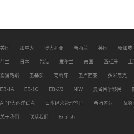
美国
加拿大
澳大利亚
新西兰
英国
新加坡
荷兰
日本
希腊
爱尔兰
泰国
西班牙
土
塞浦路斯
圣基茨
葡萄牙
圣卢西亚
多米尼克
EB-1A
EB-1C
EB-2/3
NIW
曼省留学移民
AIPP大西洋试点
日本经营管理签证
希腊置业
瓦努
关于我们
联系我们
English