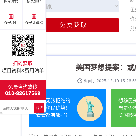
赵
国家对比
移民测评
伍
许
移民项目
移民计算器
免费获取
刘
姚
张
李
扫码获取
美国梦想提案：或成
赵
项目资料&费用清单
伍
时间：2025-12-10 15:2
许
免费咨询热线
010-82617568
刘
让人无法拒绝的
想移民
姚
美国移民优势！
您是否
咨询
张
看看都有哪些？
美国移