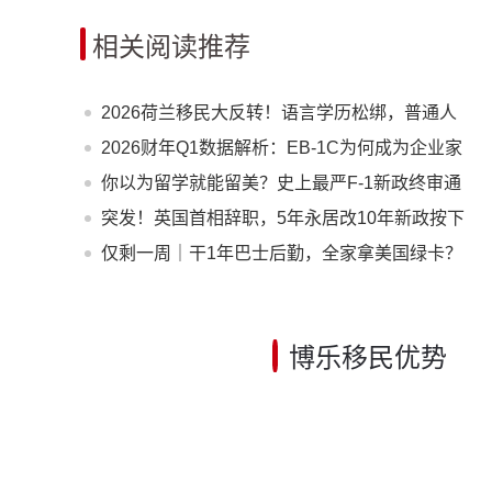
相关阅读推荐
2026荷兰移民大反转！语言学历松绑，普通人
窗口期已至
2026财年Q1数据解析：EB-1C为何成为企业家
与高管的绿卡 * ？
你以为留学就能留美？史上最严F-1新政终审通
过！D/S正式终结
突发！英国首相辞职，5年永居改10年新政按下
暂停键——黄金窗口期已开启
仅剩一周｜干1年巴士后勤，全家拿美国绿卡？
老牌车企6月30日封档
博乐移民优势