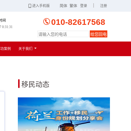
|
简体
繁体
进入手机版
登录
注册
010-82617568
时间
7 0:31:32
给您回电
扫一扫
进入手机版
成功案例
关于我们
移民动态