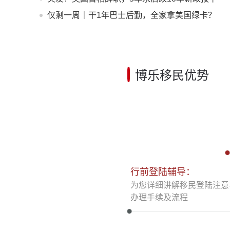
暂停键——黄金窗口期已开启
仅剩一周｜干1年巴士后勤，全家拿美国绿卡？
老牌车企6月30日封档
博乐移民优势
行前登陆辅导：
为您详细讲解移民登陆注意
办理手续及流程