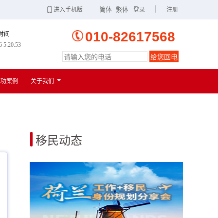
|
简体
繁体
进入手机版
登录
注册
010-82617568
时间
6 5:20:54
给您回电
扫一扫
进入手机版
成功案例
关于我们
移民动态