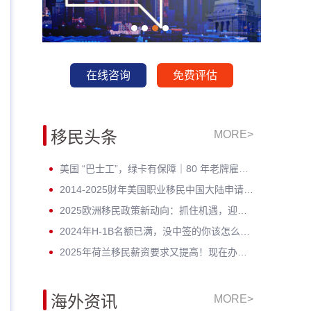
在线咨询
免费评估
移民头条
MORE>
美国 “巴士工”，绿卡有保障｜80 年老牌雇主担保，全家绿卡一步到位
2014-2025财年美国职业移民中国大陆申请数据深度分析：走势与未来展望
2025欧洲移民政策新动向：抓住机遇，迎接未来挑战！
2024年H-1B名额已满，没中签的你该怎么办？揭开留美家庭的伤疤！
2025年荷兰移民薪资要求又提高！现在办理一年能省3w多人民币！
海外资讯
MORE>