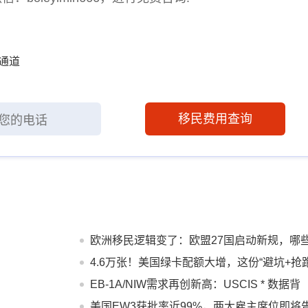
通道
移民费用查询
欧洲移民逻辑变了：欧盟27国启动新规，哪
人受影响？
4.6万张！美国绿卡配额大增，这份“避坑+抢跑
指南请收好
EB-1A/NIW需求再创新高：USCIS * 数据背
后，为何越来越多人选择提前规划？
美国EW3获批率近99%，两大雇主席位即将