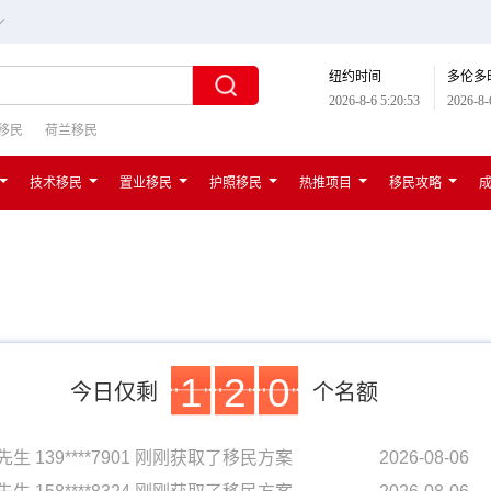
∟
纽约时间
多伦多
2026-8-6 5:20:54
2026-8-
移民
荷兰移民
技术移民
置业移民
护照移民
热推项目
移民攻略
1
2
0
今日仅剩
个名额
先生 139****7901 刚刚获取了移民方案
2026-08-06