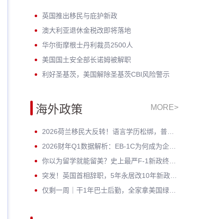
英国推出移民与庇护新政
澳大利亚退休金税改即将落地
华尔街摩根士丹利裁员2500人
美国国土安全部长诺姆被解职
利好圣基茨，美国解除圣基茨CBI风险警示
海外政策
MORE>
2026荷兰移民大反转！语言学历松绑，普通人窗口期已至
2026财年Q1数据解析：EB-1C为何成为企业家与高管的绿卡 * ？
你以为留学就能留美？史上最严F-1新政终审通过！D/S正式终结
突发！英国首相辞职，5年永居改10年新政按下暂停键——黄金窗口期已开启
仅剩一周｜干1年巴士后勤，全家拿美国绿卡？老牌车企6月30日封档