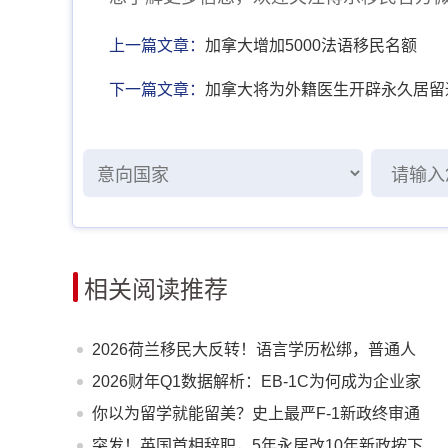
上一篇文章：
加拿大增加5000法语移民名额
下一篇文章：
加拿大将为外籍医生开辟永久居留
相关阅读推荐
2026荷兰移民大反转！语言学历松绑，普通人
窗口期已至
2026财年Q1数据解析：EB-1C为何成为企业家
与高管的绿卡 * ？
你以为留学就能留美？史上最严F-1新政终审通
过！D/S正式终结
突发！英国首相辞职，5年永居改10年新政按下