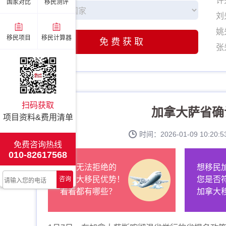
许
国家对比
移民测评
刘
姚
移民项目
移民计算器
免费获取
张
李
赵
伍
扫码获取
加拿大萨省确
许
项目资料&费用清单
刘
时间：2026-01-09 10:2
姚
免费咨询热线
010-82617568
张
让人无法拒绝的
想移民
李
加拿大移民优势！
您是否
咨询
赵
看看都有哪些？
加拿大